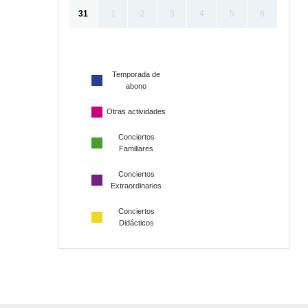
31
1
2
3
4
5
6
Temporada de
abono
Otras actividades
Conciertos
Familiares
Conciertos
Extraordinarios
Conciertos
Didácticos