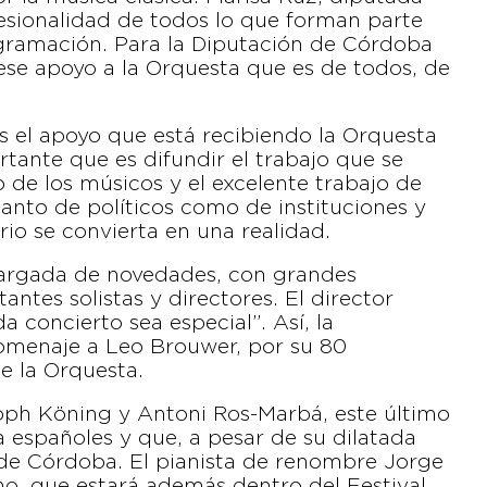
fesionalidad de todos lo que forman parte
rogramación. Para la Diputación de Córdoba
 ese apoyo a la Orquesta que es de todos, de
 el apoyo que está recibiendo la Orquesta
rtante que es difundir el trabajo que se
o de los músicos y el excelente trabajo de
tanto de políticos como de instituciones y
rio se convierta en una realidad.
cargada de novedades, con grandes
ntes solistas y directores. El director
 concierto sea especial”. Así, la
menaje a Leo Brouwer, por su 80
e la Orquesta.
oph Köning y Antoni Ros-Marbá, este último
 españoles y que, a pesar de su dilatada
a de Córdoba. El pianista de renombre Jorge
no, que estará además dentro del Festival