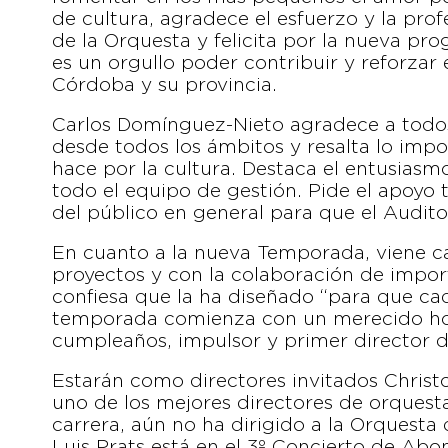
de cultura, agradece el esfuerzo y la pro
de la Orquesta y felicita por la nueva p
es un orgullo poder contribuir y reforzar
Córdoba y su provincia.
Carlos Domínguez-Nieto agradece a todos
desde todos los ámbitos y resalta lo impo
hace por la cultura. Destaca el entusiasm
todo el equipo de gestión. Pide el apoyo 
del público en general para que el Audito
En cuanto a la nueva Temporada, viene 
proyectos y con la colaboración de importa
confiesa que la ha diseñado “para que cada
temporada comienza con un merecido ho
cumpleaños, impulsor y primer director d
Estarán como directores invitados Christ
uno de los mejores directores de orquesta
carrera, aún no ha dirigido a la Orquest
Luis Prats está en el 3º Concierto de Abo