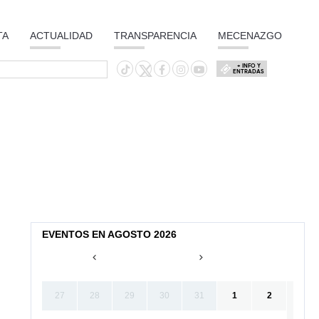
TA
ACTUALIDAD
TRANSPARENCIA
MECENAZGO
+ INFO Y
ENTRADAS
EVENTOS EN AGOSTO 2026
27
28
29
30
31
1
2