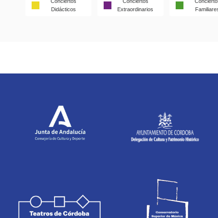
Conciertos
Conciertos
Concierto
Didácticos
Extraordinarios
Familiare