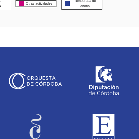
s
Temporada de
Otras actividades
s
abono