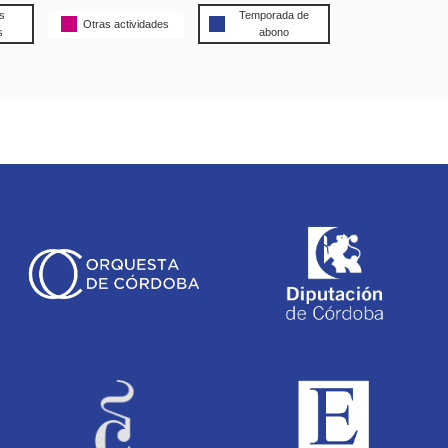
s
Temporada de
Otras actividades
s
abono