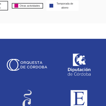
s
Temporada de
Otras actividades
s
abono