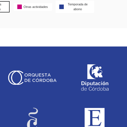
s
Temporada de
Otras actividades
s
abono