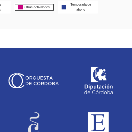
s
Temporada de
Otras actividades
s
abono