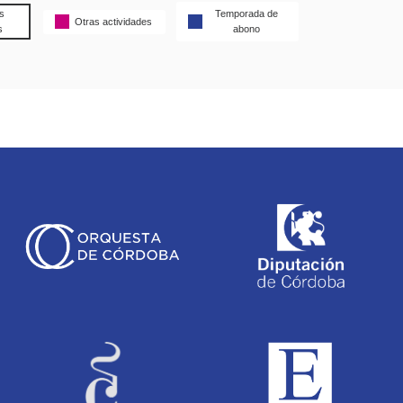
s
Temporada de
Otras actividades
s
abono