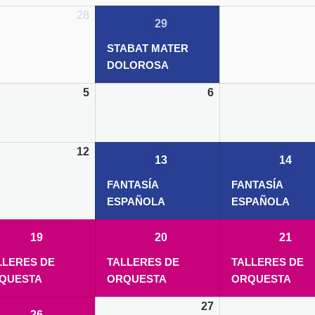
28
29/04/2021
(1
29
event)
STABAT MATER
DOLOROSA
5
6
12
13/05/2021
(1
14/
13
14
event)
FANTASÍA
FANTASÍA
ESPAÑOLA
ESPAÑOLA
19/05/2021
(1
20/05/2021
(1
21/
19
20
21
event)
event)
LLERES DE
TALLERES DE
TALLERES DE
QUESTA
ORQUESTA
ORQUESTA
27
26/05/2021
(1
26