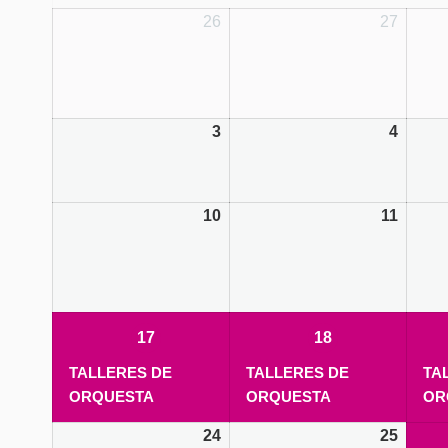
26
27
3
4
10
11
17/05/2021
(1
18/05/2021
(1
17
18
event)
event)
TALLERES DE
TALLERES DE
TA
ORQUESTA
ORQUESTA
OR
24
25