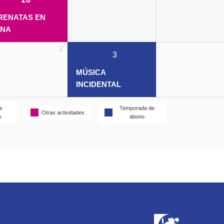
event)
RENATAS EN
ANA
2
03/06/2021
(1
3
event)
MÚSICA
INCIDENTAL
s
Temporada de
Otras actividades
s
abono