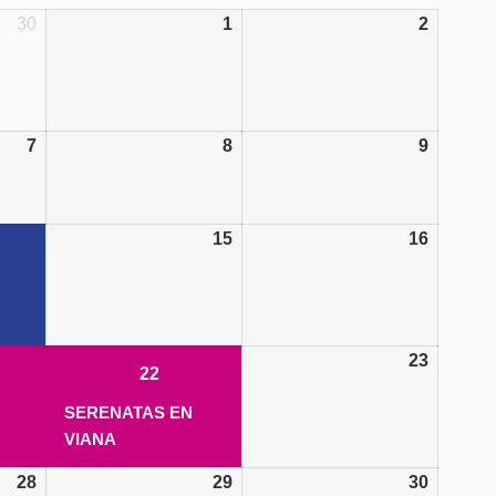
30
1
2
7
8
9
15
16
05/2021
(1
event)
23
05/2021
(1
22/05/2021
(1
22
event)
event)
SERENATAS EN
VIANA
28
29
30