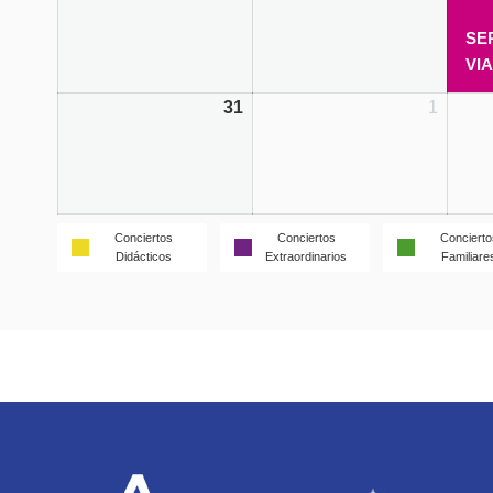
SE
VI
31
1
Conciertos
Conciertos
Concierto
Didácticos
Extraordinarios
Familiare