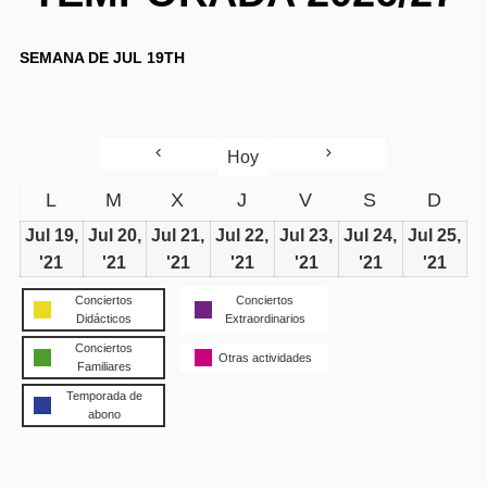
SEMANA DE JUL 19TH
Hoy
L
M
X
J
V
S
D
Jul 19,
Jul 20,
Jul 21,
Jul 22,
Jul 23,
Jul 24,
Jul 25,
'21
'21
'21
'21
'21
'21
'21
Conciertos
Conciertos
Didácticos
Extraordinarios
Conciertos
Otras actividades
Familiares
Temporada de
abono