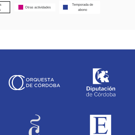
s
Temporada de
Otras actividades
s
abono