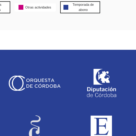
s
Temporada de
Otras actividades
s
abono