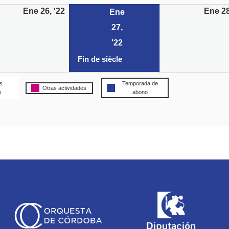
Ene 26, '22
Ene 28
Ene
27,
27/01/2022
(1
'22
event)
Fin de siècle
s
Temporada de
Otras actividades
s
abono