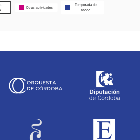
s
Temporada de
Otras actividades
s
abono