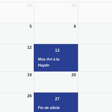
29
30
5
6
12
13/01/2022
(1
13
event)
Moz-Art à la
Haydn
19
20
26
27/01/2022
(1
27
event)
Fin de siècle