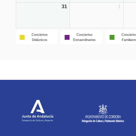
31
1
Conciertos
Conciertos
Concierto
Didácticos
Extraordinarios
Familiare