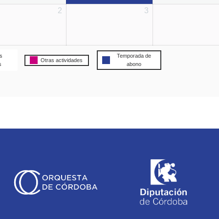
2
3
s
Temporada de
Otras actividades
s
abono