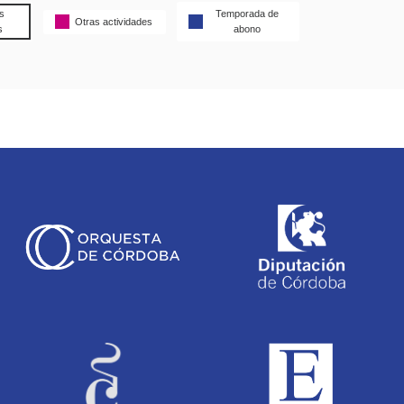
s
Temporada de
Otras actividades
s
abono