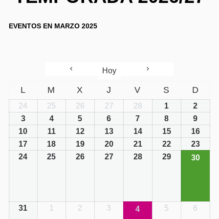
EVENTOS EN MARZO 2025
Hoy
L
M
X
J
V
S
D
24
25
26
27
28
1
2
3
4
5
6
7
8
9
10
11
12
13
14
15
16
17
18
19
20
21
22
23
24
25
26
27
28
29
30
30/03/2
(1
event)
31
1
2
3
5
6
4