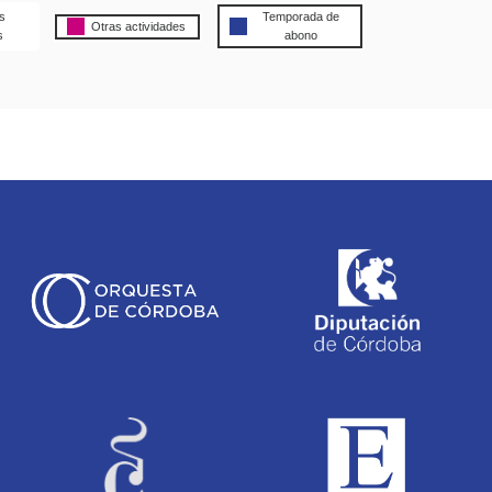
s
Temporada de
Otras actividades
s
abono