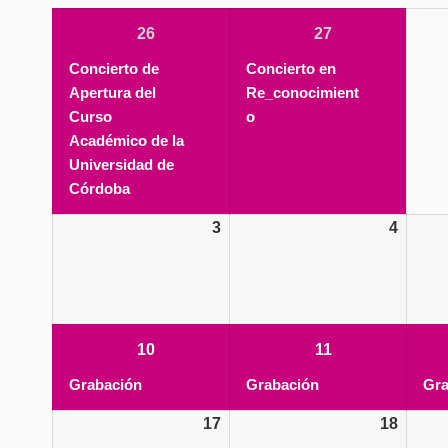
26/09/2022
(1
27/09/2022
(1
26
27
event)
event)
Concierto de
Concierto en
Apertura del
Re_conocimient
Curso
o
Académico de la
Universidad de
Córdoba
3
4
10/10/2022
(1
11/10/2022
(1
10
11
event)
event)
Grabación
Grabación
Gra
17
18