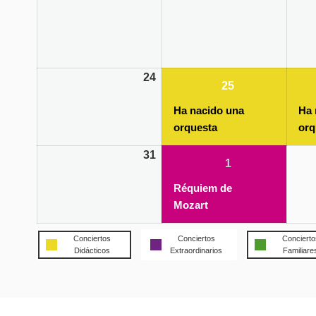
24
25/10/2022
(1
25
event)
Ha nacido una
Ha 
orquesta
orq
31
01/11/2022
(1
1
event)
Réquiem de
Mozart
Conciertos
Conciertos
Concierto
Didácticos
Extraordinarios
Familiare