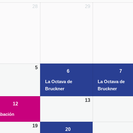
28
29
5
06/10/2022
(1
07/
6
7
event)
La Octava de
La Octava de
Bruckner
Bruckner
13
12/10/2022
(1
12
event)
bación
19
20/10/2022
(1
20