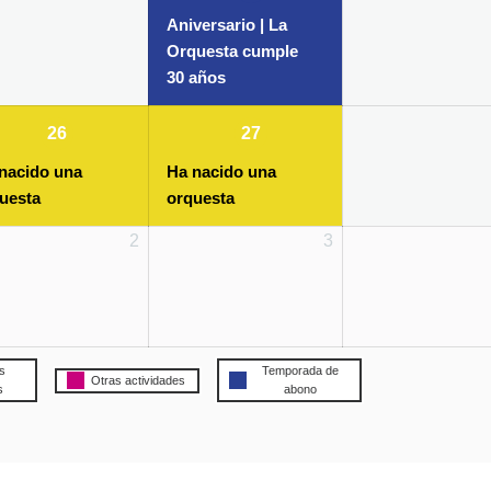
event)
Aniversario | La
Orquesta cumple
30 años
26/10/2022
(1
27/10/2022
(1
26
27
event)
event)
nacido una
Ha nacido una
uesta
orquesta
2
3
s
Temporada de
Otras actividades
s
abono