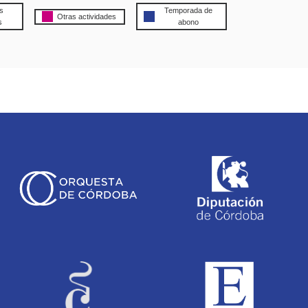
s
Temporada de
Otras actividades
s
abono