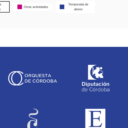
s
Temporada de
Otras actividades
s
abono