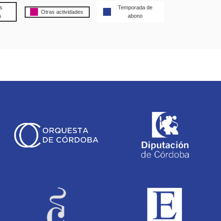
s
Temporada de
Otras actividades
s
abono