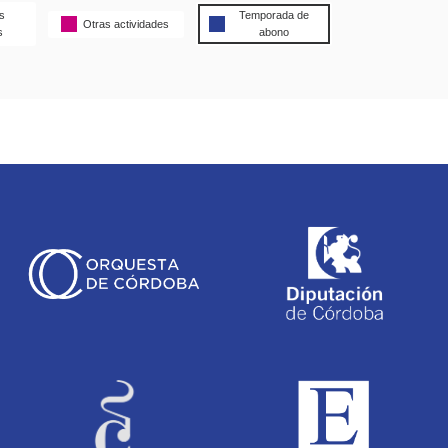
s
Temporada de
Otras actividades
s
abono