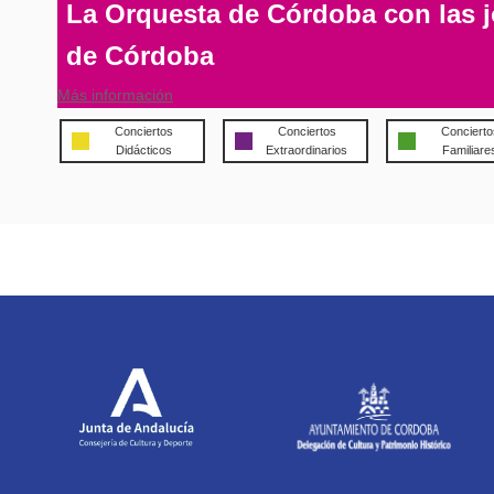
La Orquesta de Córdoba con las j
de Córdoba
Más información
Conciertos
Conciertos
Concierto
Didácticos
Extraordinarios
Familiare