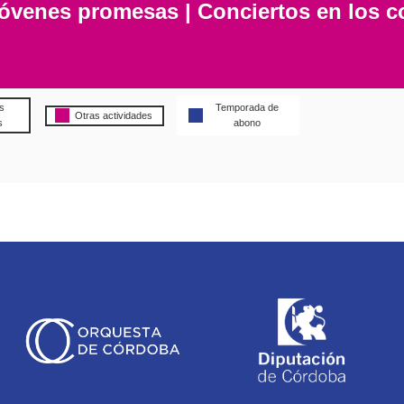
óvenes promesas | Conciertos en los c
s
Temporada de
Otras actividades
s
abono