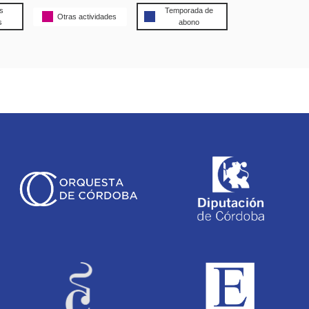
s
Temporada de
Otras actividades
s
abono