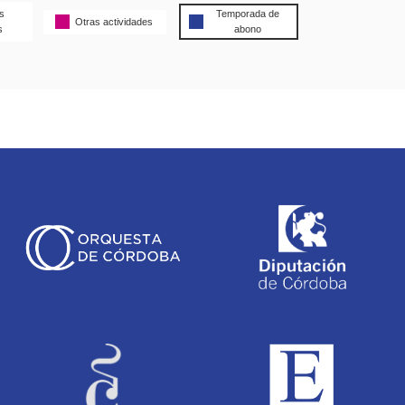
s
Temporada de
Otras actividades
s
abono