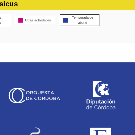
sicus
s
Temporada de
Otras actividades
s
abono