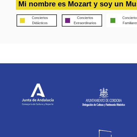
Mi nombre es Mozart y soy un Mu
Conciertos
Conciertos
Concierto
Didácticos
Extraordinarios
Familiare