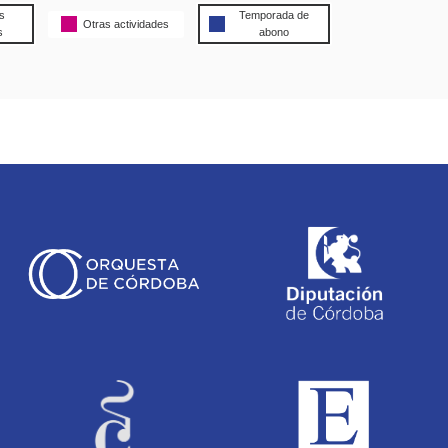
s
Temporada de
Otras actividades
s
abono