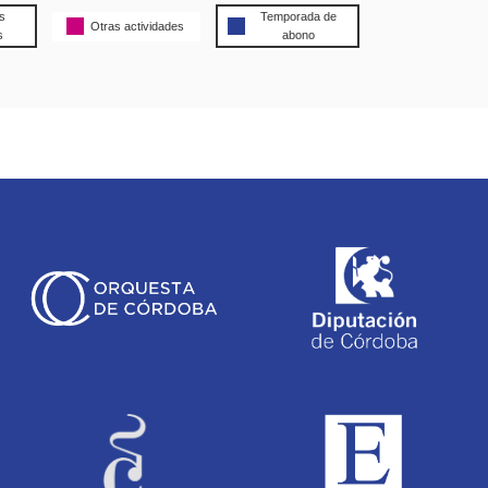
s
Temporada de
Otras actividades
s
abono