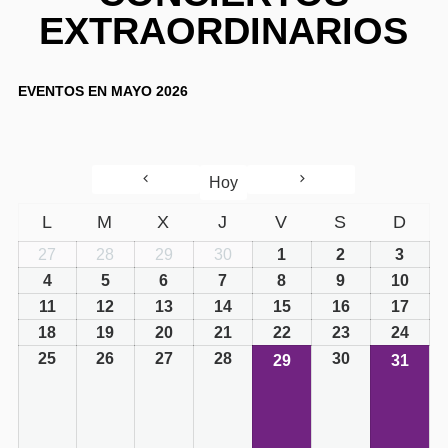
EXTRAORDINARIOS
EVENTOS EN MAYO 2026
Hoy
L
M
X
J
V
S
D
27
28
29
30
1
2
3
4
5
6
7
8
9
10
11
12
13
14
15
16
17
18
19
20
21
22
23
24
25
26
27
28
30
29
31
29/05/2026
31/05/2
(1
(1