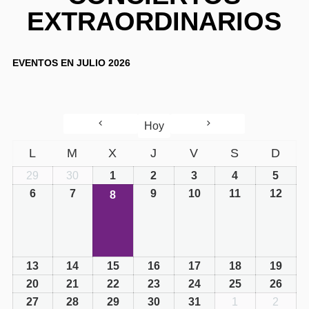
EXTRAORDINARIOS
EVENTOS EN JULIO 2026
Hoy
L
M
X
J
V
S
D
29
30
1
2
3
4
5
6
7
9
10
11
12
8
08/07/2026
(1
event)
13
14
15
16
17
18
19
20
21
22
23
24
25
26
27
28
29
30
31
1
2