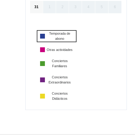
31
1
2
3
4
5
6
Temporada de
abono
Otras actividades
Conciertos
Familiares
Conciertos
Extraordinarios
Conciertos
Didácticos