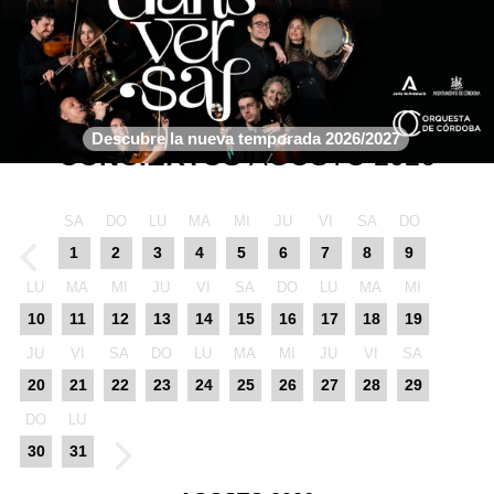
Descubre la nueva temporada 2026/2027
CONCIERTOS
AGOSTO 2026
SA
DO
LU
MA
MI
JU
VI
SA
DO
1
2
3
4
5
6
7
8
9
LU
MA
MI
JU
VI
SA
DO
LU
MA
MI
10
11
12
13
14
15
16
17
18
19
JU
VI
SA
DO
LU
MA
MI
JU
VI
SA
20
21
22
23
24
25
26
27
28
29
DO
LU
30
31