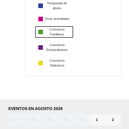
Temporada de
abono
Otras actividades
Conciertos
Familiares
Conciertos
Extraordinarios
Conciertos
Didácticos
EVENTOS EN AGOSTO 2026
27
28
29
30
31
1
2