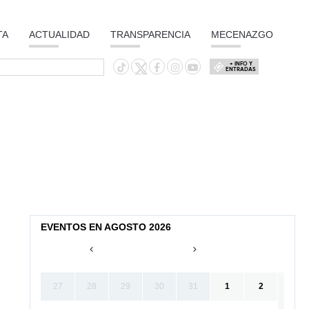
TA
ACTUALIDAD
TRANSPARENCIA
MECENAZGO
+ INFO Y
ENTRADAS
EVENTOS EN AGOSTO 2026
27
28
29
30
31
1
2