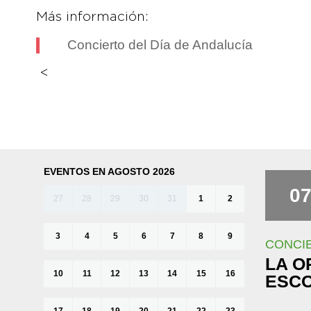
Más información:
Concierto del Día de Andalucía
<
EVENTOS EN AGOSTO 2026
0
27
28
29
30
31
1
2
3
4
5
6
7
8
9
CONCIE
LA O
10
11
12
13
14
15
16
ESC