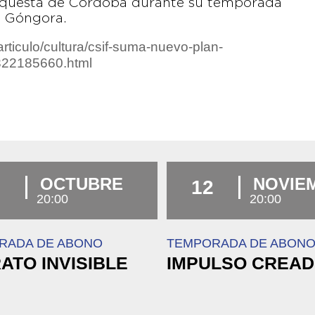
 Orquesta de Córdoba durante su temporada
ro Góngora.
rticulo/cultura/csif-suma-nuevo-plan-
322185660.html
OCTUBRE
NOVIE
5
12
20:00
20:00
RADA DE ABONO
TEMPORADA DE ABON
ATO INVISIBLE
IMPULSO CREA