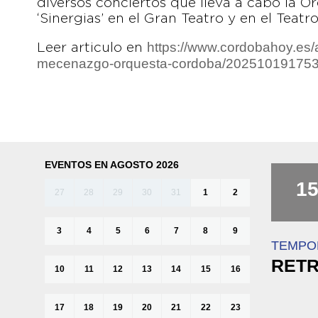
diversos conciertos que lleva a cabo la
‘Sinergias’ en el Gran Teatro y en el Teat
https://www.cordobahoy.es/a
Leer articulo en
mecenazgo-orquesta-cordoba/20251019175
EVENTOS EN AGOSTO 2026
1
27
28
29
30
31
1
2
3
4
5
6
7
8
9
TEMPO
RETR
10
11
12
13
14
15
16
17
18
19
20
21
22
23