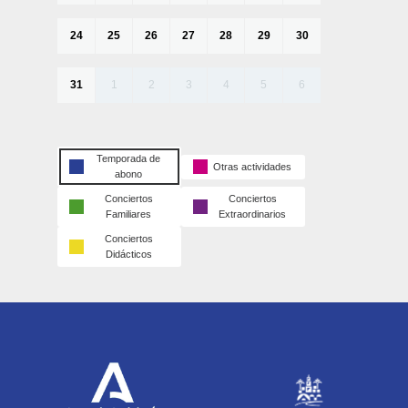
24
25
26
27
28
29
30
31
1
2
3
4
5
6
Temporada de
Otras actividades
abono
Conciertos
Conciertos
Familiares
Extraordinarios
Conciertos
Didácticos