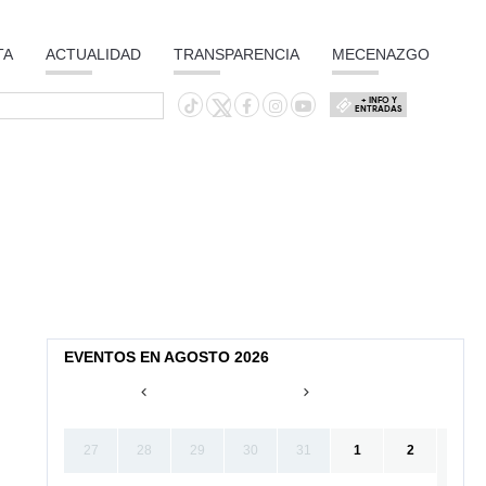
TA
ACTUALIDAD
TRANSPARENCIA
MECENAZGO
+ INFO Y
ENTRADAS
EVENTOS EN AGOSTO 2026
27
28
29
30
31
1
2