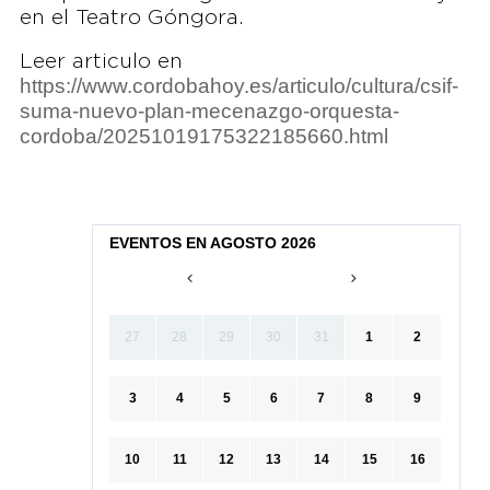
en el Teatro Góngora.
Leer articulo en
https://www.cordobahoy.es/articulo/cultura/csif-
suma-nuevo-plan-mecenazgo-orquesta-
cordoba/20251019175322185660.html
EVENTOS EN AGOSTO 2026
27
28
29
30
31
1
2
3
4
5
6
7
8
9
10
11
12
13
14
15
16