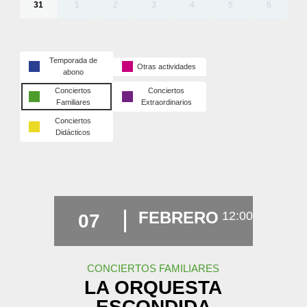
31
1
2
3
4
5
6
Temporada de
Otras actividades
abono
Conciertos
Conciertos
Familiares
Extraordinarios
Conciertos
Didácticos
FEBRERO
12:00
07
CONCIERTOS FAMILIARES
LA ORQUESTA
ESCONDIDA