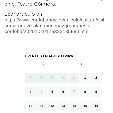
en el Teatro Góngora.
Leer articulo en
https://www.cordobahoy.es/articulo/cultura/csif-
suma-nuevo-plan-mecenazgo-orquesta-
cordoba/20251019175322185660.html
EVENTOS EN AGOSTO 2026
27
28
29
30
31
1
2
3
4
5
6
7
8
9
10
11
12
13
14
15
16