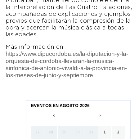
Montalbán, manteniendo como eje central
la interpretación de Las Cuatro Estaciones,
acompañadas de explicaciones y ejemplos
previos que facilitarán la compresión de la
obra y acercan la música clásica a todas
las edades.
Más información en:
https://www.dipucordoba.es/la-diputacion-y-la-
orquesta-de-cordoba-llevaran-la-musica-
sinfonica-de-antonio-vivaldi-a-la-provincia-en-
los-meses-de-junio-y-septiembre
EVENTOS EN AGOSTO 2026
27
28
29
30
31
1
2