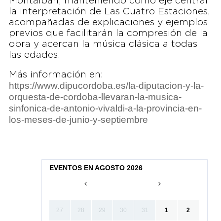
Montalbán, manteniendo como eje central
la interpretación de Las Cuatro Estaciones,
acompañadas de explicaciones y ejemplos
previos que facilitarán la compresión de la
obra y acercan la música clásica a todas
las edades.
Más información en:
https://www.dipucordoba.es/la-diputacion-y-la-
orquesta-de-cordoba-llevaran-la-musica-
sinfonica-de-antonio-vivaldi-a-la-provincia-en-
los-meses-de-junio-y-septiembre
EVENTOS EN AGOSTO 2026
27
28
29
30
31
1
2