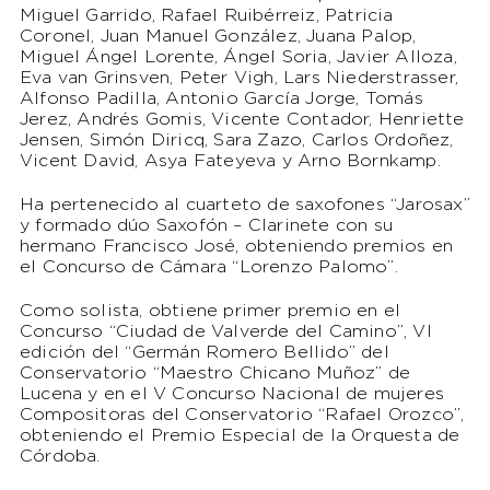
Miguel Garrido, Rafael Ruibérreiz, Patricia
Coronel, Juan Manuel González, Juana Palop,
Miguel Ángel Lorente, Ángel Soria, Javier Alloza,
Eva van Grinsven, Peter Vigh, Lars Niederstrasser,
Alfonso Padilla, Antonio García Jorge, Tomás
Jerez, Andrés Gomis, Vicente Contador, Henriette
Jensen, Simón Diricq, Sara Zazo, Carlos Ordoñez,
Vicent David, Asya Fateyeva y Arno Bornkamp.
Ha pertenecido al cuarteto de saxofones “Jarosax”
y formado dúo Saxofón – Clarinete con su
hermano Francisco José, obteniendo premios en
el Concurso de Cámara “Lorenzo Palomo”.
Como solista, obtiene primer premio en el
Concurso “Ciudad de Valverde del Camino”, VI
edición del “Germán Romero Bellido” del
Conservatorio “Maestro Chicano Muñoz” de
Lucena y en el V Concurso Nacional de mujeres
Compositoras del Conservatorio “Rafael Orozco”,
obteniendo el Premio Especial de la Orquesta de
Córdoba.