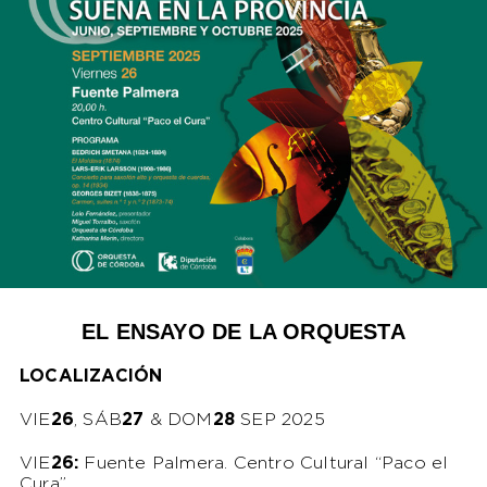
EL ENSAYO DE LA ORQUESTA
LOCALIZACIÓN
VIE
26
, SÁB
27
& DOM
28
SEP 2025
VIE
26:
Fuente Palmera. Centro Cultural “Paco el
Cura”