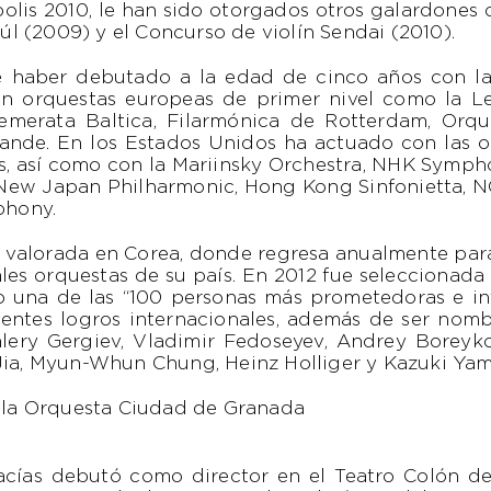
olis 2010, le han sido otorgados otros galardones
eúl (2009) y el Concurso de violín Sendai (2010).
 haber debutado a la edad de cinco años con l
n orquestas europeas de primer nivel como la 
remerata Baltica, Filarmónica de Rotterdam, Orq
ande. En los Estados Unidos ha actuado con las or
is, así como con la Mariinsky Orchestra, NHK Symp
 New Japan Philharmonic, Hong Kong Sinfonietta, N
phony.
 valorada en Corea, donde regresa anualmente para
ales orquestas de su país. En 2012 fue seleccionad
 una de las “100 personas más prometedoras e infl
entes logros internacionales, además de ser no
alery Gergiev, Vladimir Fedoseyev, Andrey Boreyko
Jia, Myun-Whun Chung, Heinz Holliger y Kazuki Yama
 de la Orquesta Ciudad de Granada
cías debutó como director en el Teatro Colón de