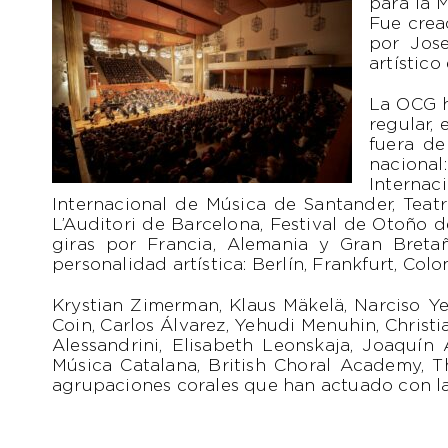
para la 
Fue crea
por Jos
artístico
La OCG h
regular,
fuera de
nacional
Internac
Internacional de Música de Santander, Teat
L’Auditori de Barcelona, Festival de Otoño de
giras por Francia, Alemania y Gran Breta
personalidad artística: Berlín, Frankfurt, Co
Krystian Zimerman, Klaus Mäkelä, Narciso Ye
Coin, Carlos Álvarez, Yehudi Menuhin, Christ
Alessandrini, Elisabeth Leonskaja, Joaquín
Música Catalana, British Choral Academy, Th
agrupaciones corales que han actuado con la