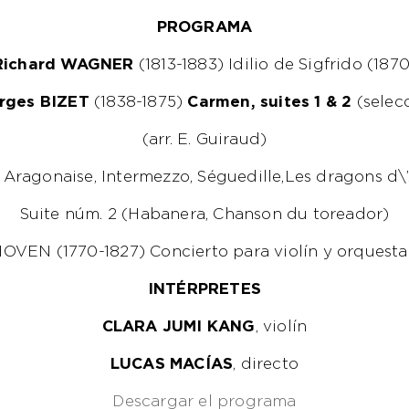
PROGRAMA
Richard WAGNER
(1813-1883) Idilio de Sigfrido (1870
rges BIZET
(1838-1875)
Carmen
, suites 1 & 2
(selec
(arr. E. Guiraud)
, Aragonaise, Intermezzo, Séguedille,Les dragons d\’
Suite núm. 2 (Habanera, Chanson du toreador)
EN (1770-1827) Concierto para violín y orquesta 
INTÉRPRETES
CLARA JUMI KANG
, violín
LUCAS MACÍAS
, directo
Descargar el programa