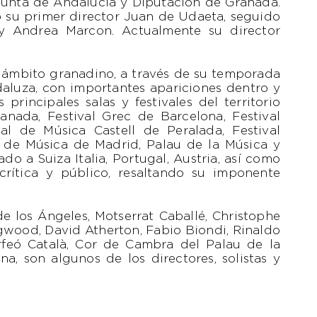
Junta de Andalucía y Diputación de Granada.
o su primer director Juan de Udaeta, seguido
y Andrea Marcon. Actualmente su director
l ámbito granadino, a través de su temporada
daluza, con importantes apariciones dentro y
rincipales salas y festivales del territorio
anada, Festival Grec de Barcelona, Festival
nal de Música Castell de Peralada, Festival
l de Música de Madrid, Palau de la Música y
do a Suiza Italia, Portugal, Austria, así como
rítica y público, resaltando su imponente
e los Ángeles, Motserrat Caballé, Christophe
ogwood, David Atherton, Fabio Biondi, Rinaldo
Orfeó Català, Cor de Cambra del Palau de la
a, son algunos de los directores, solistas y