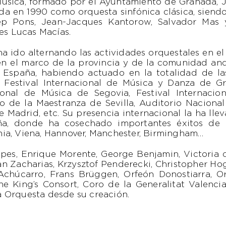
Música, formado por el Ayuntamiento de Granada, 
da en 1990 como orquesta sinfónica clásica, siend
ep Pons, Jean-Jacques Kantorow, Salvador Mas 
 es Lucas Macías.
a ido alternando las actividades orquestales en e
 en el marco de la provincia y de la comunidad an
 España, habiendo actuado en la totalidad de las p
: Festival Internacional de Música y Danza de Gr
ional de Música de Segovia, Festival Internacio
ro de la Maestranza de Sevilla, Auditorio Naciona
 Madrid, etc. Su presencia internacional la ha lleva
ña, donde ha cosechado importantes éxitos de c
lonia, Viena, Hannover, Manchester, Birmingham…
pes, Enrique Morente, George Benjamin, Victoria d
ian Zacharias, Krzysztof Penderecki, Christopher H
 Achúcarro, Frans Brüggen, Orfeón Donostiarra, 
e King’s Consort, Coro de la Generalitat Valencian
 Orquesta desde su creación.