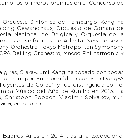
 como los primeros premios en el Concurso de
a Orquesta Sinfónica de Hamburgo, Kang ha
Leipzig Gewandhaus, Orquesta de Cámara de
uesta Nacional de Bélgica y Orquesta de la
questas sinfónicas de Atlanta, New Jersey e
hony Orchestra, Tokyo Metropolitan Symphony
CPA Beijing Orchestra, Macao Philharmonic y
 giras, Clara-Jumi Kang ha tocado con todas
a por el importante periódico coreano Dong-A
uyentes de Corea”, y fue distinguida con el
mbrada Músico del Año de Kumho en 2015. Ha
, Christoph Poppen, Vladimir Spivakov, Yuri
da, entre otros.
 Buenos Aires en 2014 tras una excepcional