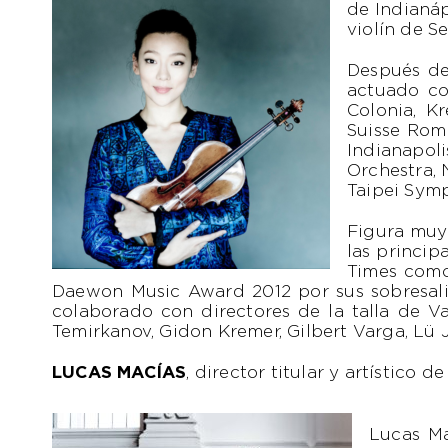
de Indianáp
violín de S
Después de
actuado co
Colonia, K
Suisse Rom
Indianapol
Orchestra,
Taipei Sym
Figura muy
las princip
Times como
Daewon Music Award 2012 por sus sobresali
colaborado con directores de la talla de V
Temirkanov, Gidon Kremer, Gilbert Varga, Lü 
LUCAS MACÍAS
, director titular y artístico
Lucas Ma