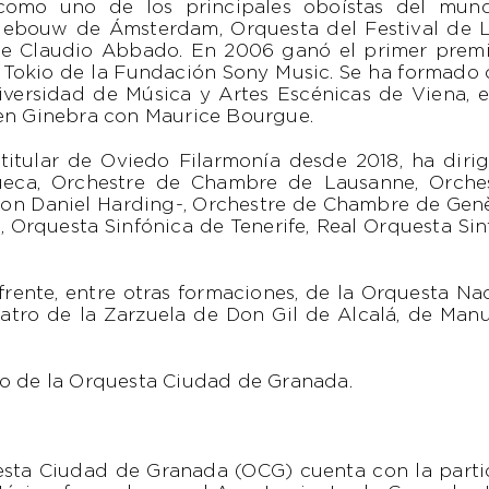
como uno de los principales oboístas del mund
ebouw de Ámsterdam, Orquesta del Festival de 
e Claudio Abbado. En 2006 ganó el primer premio
Tokio de la Fundación Sony Music. Se ha formado 
iversidad de Música y Artes Escénicas de Viena, 
 en Ginebra con Maurice Bourgue.
 titular de Oviedo Filarmonía desde 2018, ha dirig
eca, Orchestre de Chambre de Lausanne, Orchest
on Daniel Harding-, Orchestre de Chambre de Genè
, Orquesta Sinfónica de Tenerife, Real Orquesta Si
frente, entre otras formaciones, de la Orquesta N
tro de la Zarzuela de Don Gil de Alcalá, de Manue
co de la Orquesta Ciudad de Granada.
sta Ciudad de Granada (OCG) cuenta con la partic