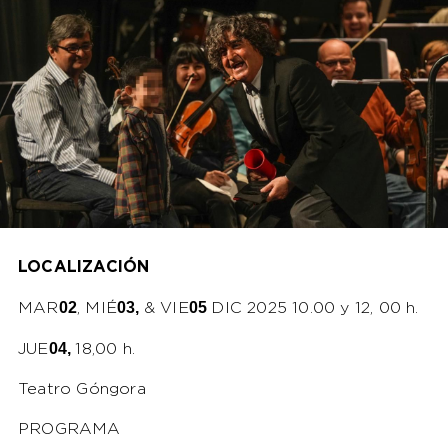
LOCALIZACIÓN
02
03,
05
MAR
, MIÉ
& VIE
DIC 2025 10.00 y 12, 00 h.
04,
JUE
18,00 h.
Teatro Góngora
PROGRAMA