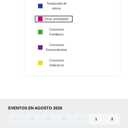
Temporada de
abono
Otras actividades
Conciertos
Familiares
Conciertos
Extraordinarios
Conciertos
Didácticos
EVENTOS EN AGOSTO 2026
27
28
29
30
31
1
2