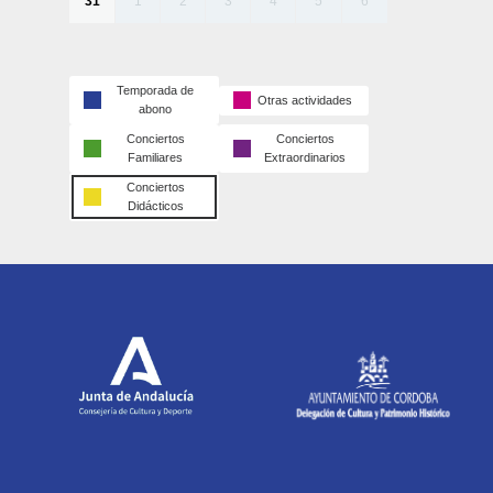
31
1
2
3
4
5
6
Temporada de
Otras actividades
abono
Conciertos
Conciertos
Familiares
Extraordinarios
Conciertos
Didácticos