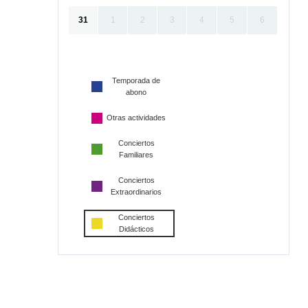
31
1
2
3
4
5
6
Temporada de
abono
Otras actividades
Conciertos
Familiares
Conciertos
Extraordinarios
Conciertos
Didácticos