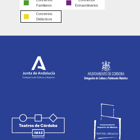
Conciertos
Conciertos
Familiares
Extraordinarios
Conciertos
Didácticos