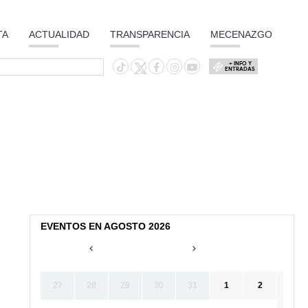
TA
ACTUALIDAD
TRANSPARENCIA
MECENAZGO
+ INFO Y
ENTRADAS
EVENTOS EN AGOSTO 2026
27
28
29
30
31
1
2