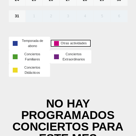
31
1
2
3
4
5
6
Temporada de
Otras actividades
abono
Conciertos
Conciertos
Familiares
Extraordinarios
Conciertos
Didácticos
NO HAY
PROGRAMADOS
CONCIERTOS PARA