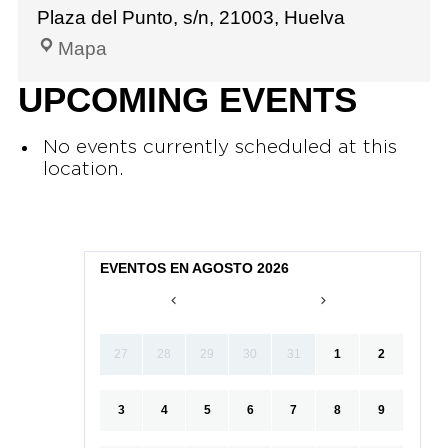
Plaza del Punto, s/n, 21003, Huelva
Mapa
UPCOMING EVENTS
No events currently scheduled at this
location.
EVENTOS EN AGOSTO 2026
27
28
29
30
31
1
2
3
4
5
6
7
8
9