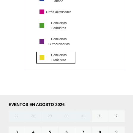
abono
Otras actividades
Conciertos
Familiares
Conciertos
Extraordinarios
Conciertos
Didácticos
EVENTOS EN AGOSTO 2026
27
28
29
30
31
1
2
3
4
5
6
7
8
9